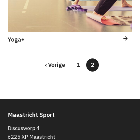
Yoga+
Vorige
‹ Vorige
Pagina
1
Huidige
2
pagina
pagina
Paginering
Maastricht Sport
Discusworp 4
6225 XP Maastricht