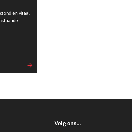
ezond en vitaal
enstaande
Volg ons...