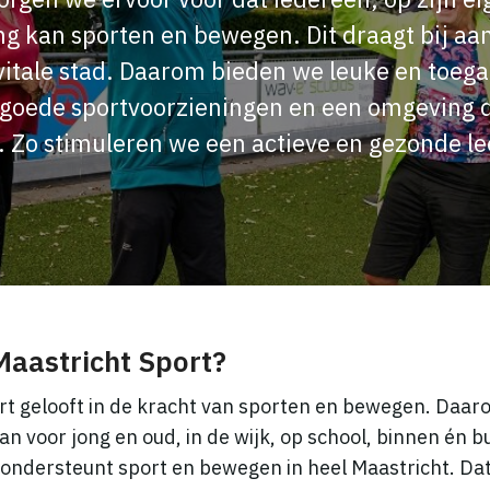
ng kan sporten en bewegen. Dit draagt bij aa
itale stad. Daarom bieden we leuke en toega
, goede sportvoorzieningen en een omgeving d
 Zo stimuleren we een actieve en gezonde lee
Maastricht Sport?
rt gelooft in de kracht van sporten en bewegen. Daar
n voor jong en oud, in de wijk, op school, binnen én b
 ondersteunt sport en bewegen in heel Maastricht. Da