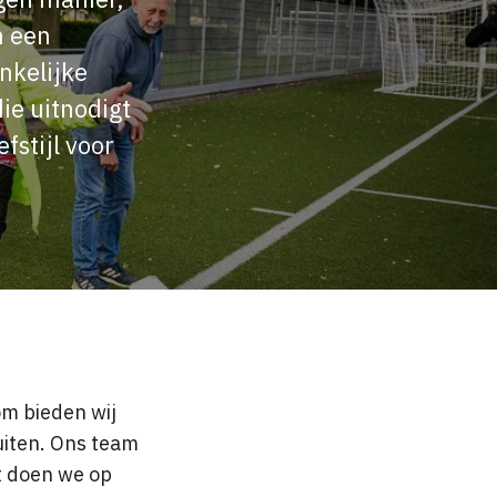
n een
nkelijke
ie uitnodigt
fstijl voor
om bieden wij
uiten. Ons team
t doen we op