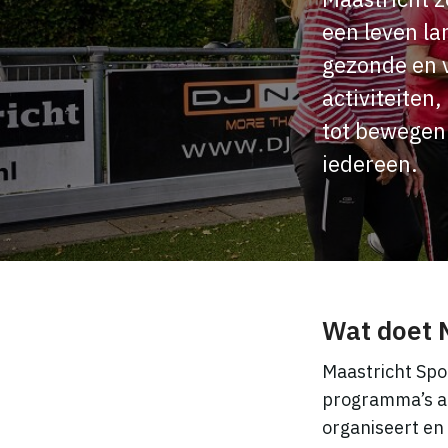
een leven la
gezonde en v
activiteiten
tot bewegen.
iedereen.
Wat doet 
Maastricht Spo
programma’s aa
organiseert en