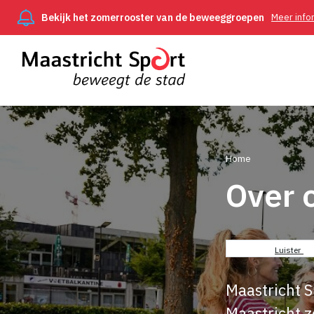
Bekijk het zomerrooster van de beweeggroepen
Meer info
Home
Over 
Kruimel
Luister
Maastricht S
Maastricht z