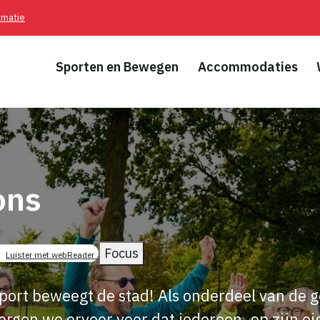
rmatie
Sporten en Bewegen
Accommodaties
ons
pad
Focus
Luister met webReader
port beweegt de stad! Als onderdeel van de
orgen we ervoor voor dat iedereen, op zijn e