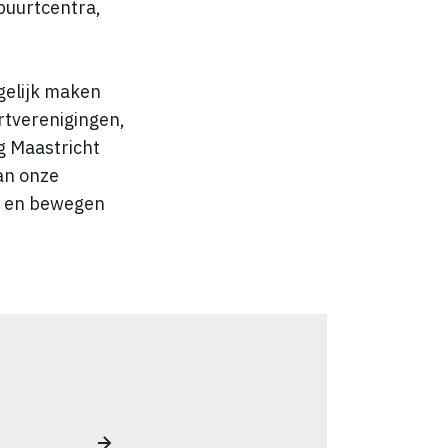
 buurtcentra,
gelijk maken
rtverenigingen,
ng Maastricht
van onze
t en bewegen