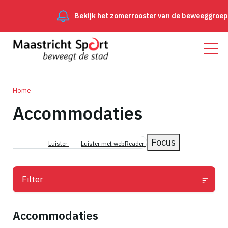
Bekijk het zomerrooster van de beweeggroepen
Meer inf
Home
Accommodaties
Kruimelpad
Focus
Luister
Luister met webReader
Filter
Accommodaties