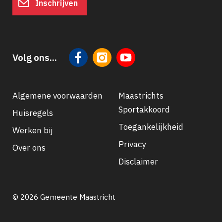
Inschrijven
Volg ons...
Algemene voorwaarden
Maastrichts
Sportakkoord
Huisregels
Footer
Toegankelijkheid
Werken bij
navigatie
Privacy
Over ons
Disclaimer
© 2026 Gemeente Maastricht