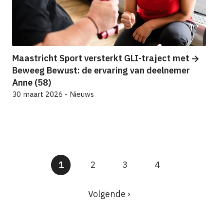
Maastricht Sport versterkt GLI-traject met
Beweeg Bewust: de ervaring van deelnemer
Anne (58)
30 maart 2026 - Nieuws
Huidige
1
Pagina
2
Pagina
3
Pagina
4
pagina
Paginering
Volgende
Volgende ›
pagina