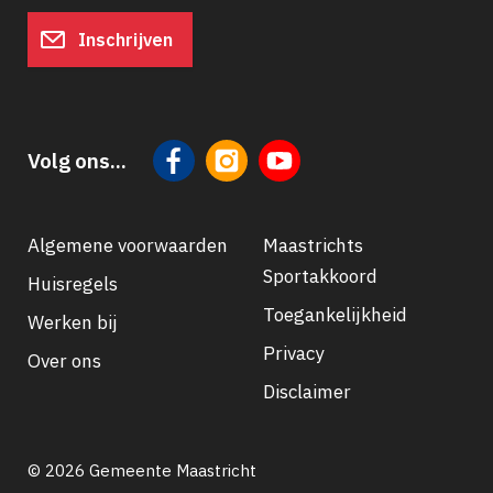
Inschrijven
Volg ons...
Algemene voorwaarden
Maastrichts
Sportakkoord
Huisregels
Footer
Toegankelijkheid
Werken bij
navigatie
Privacy
Over ons
Disclaimer
© 2026 Gemeente Maastricht