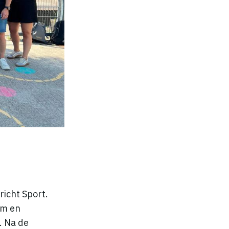
richt Sport.
am en
. Na de