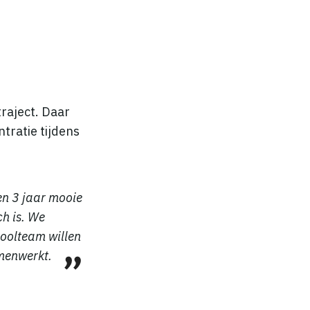
raject. Daar
tratie tijdens
en 3 jaar mooie
h is. We
hoolteam willen
amenwerkt.