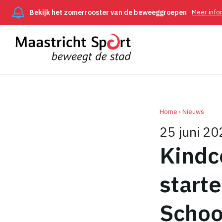
Bekijk het zomerrooster van de beweeggroepen
Meer info
Home
Nieuws
25 juni 20
Kruimel
Kindc
start
Schoo