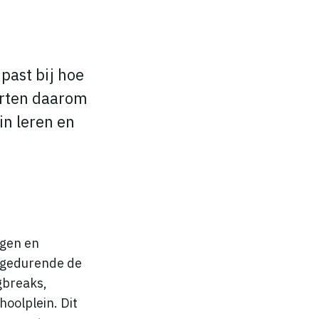
past bij hoe
arten daarom
in leren en
egen en
n gedurende de
gbreaks,
hoolplein. Dit