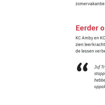
zomervakantie g
Eerder 
KC Amby en KC 
zien leerkrach
de lessen verbe
Juf T
stapp
hebbe
oppak