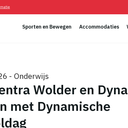
rmatie
Sporten en Bewegen
Accommodaties
26 - Onderwijs
pad
entra Wolder en Dyn
en met Dynamische
ldag