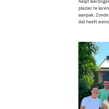
helpt leerling
plezier te ler
aanpak. Zonder 
dat heeft weini