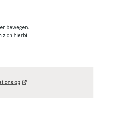
eer bewegen.
zich hierbij
t ons op