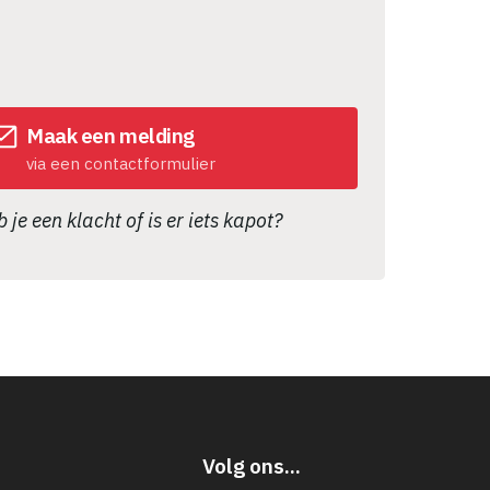
Maak een melding
via een contactformulier
 je een klacht of is er iets kapot?
Volg ons...