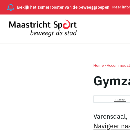
Bekijk het zomerrooster van de beweeggroepen
Meer info
Home
Accommodat
Gymza
Kruimel
Luister
Varensdaal, 
Navigeer na