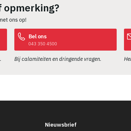
f opmerking?
met ons op!
Bel ons
043 350 4500
.
Bij calamiteiten en dringende vragen.
Heb
Nieuwsbrief