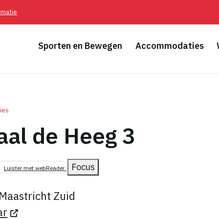
rmatie
Sporten en Bewegen
Accommodaties
ies
al de Heeg 3
pad
Focus
Luister met webReader
Maastricht Zuid
ar