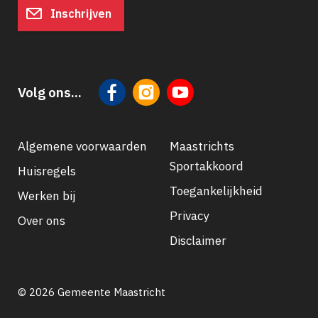
Inschrijven
Volg ons...
Algemene voorwaarden
Maastrichts
Sportakkoord
Huisregels
Footer
Toegankelijkheid
Werken bij
navigatie
Privacy
Over ons
Disclaimer
© 2026 Gemeente Maastricht