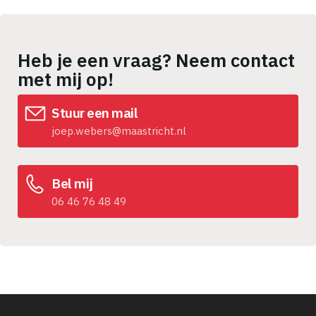
Heb je een vraag? Neem contact
met mij op!
Stuur een mail
joep.webers@maastricht.nl
Bel mij
06 46 76 48 49