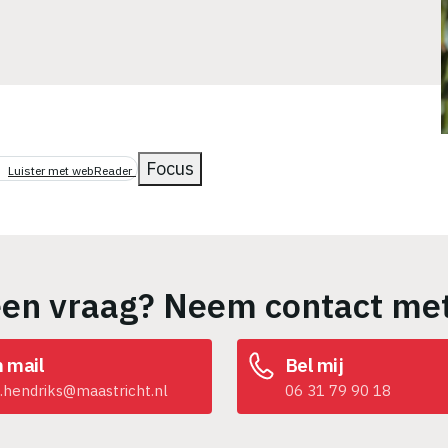
Focus
Luister met webReader
een vraag? Neem contact met
n mail
Bel mij
l.hendriks@maastricht.nl
06 31 79 90 18