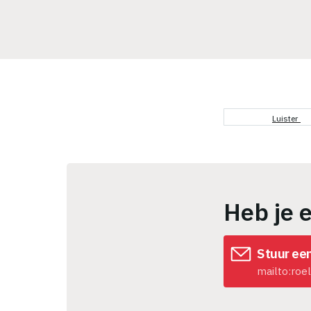
Luister
Heb je 
Stuur ee
mailto:roe