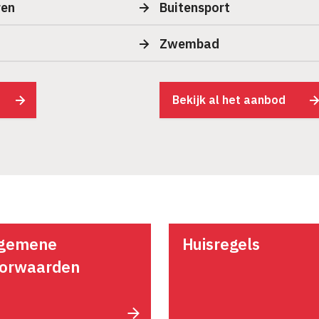
ren
Buitensport
Zwembad
Bekijk al het aanbod
lgemene
Huisregels
orwaarden