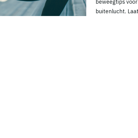
beweegtips voor 
buitenlucht. Laa
beweging!
Ga naar Bewee