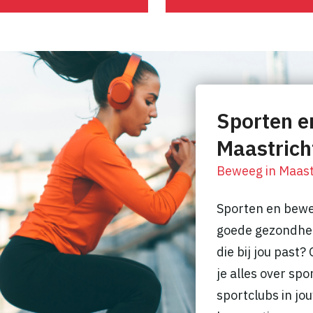
Sporten e
Maastrich
Beweeg in Maast
Sporten en beweg
goede gezondhei
die bij jou past
je alles over spo
sportclubs in jo