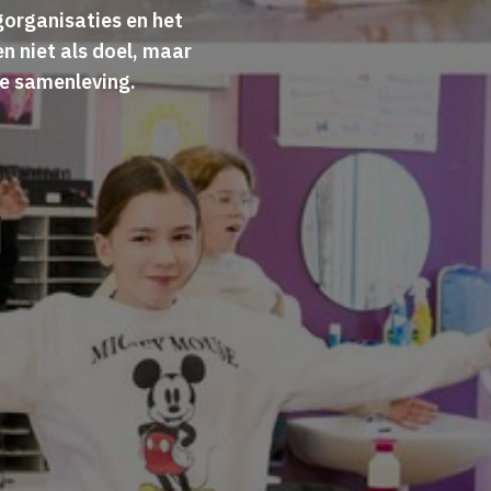
gorganisaties en het
gen
niet als doel, maar
le samenleving.