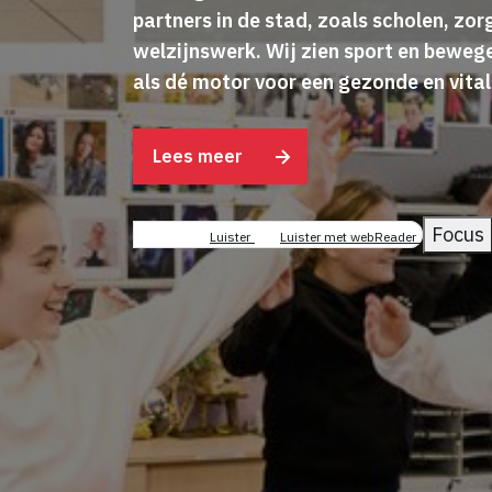
partners in de stad, zoals scholen, zor
welzijnswerk.
Wij zien sport en bewe
als
dé motor voor een gezonde en vita
Lees meer
Focus
Luister
Luister met webReader