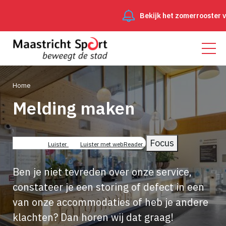
Bekijk het zomerrooster v
Home
Melding maken
Kruimelpad
Focus
Luister
Luister met webReader
Ben je niet tevreden over onze service,
constateer je een storing of defect in een
van onze accommodaties of heb je andere
klachten? Dan horen wij dat graag!