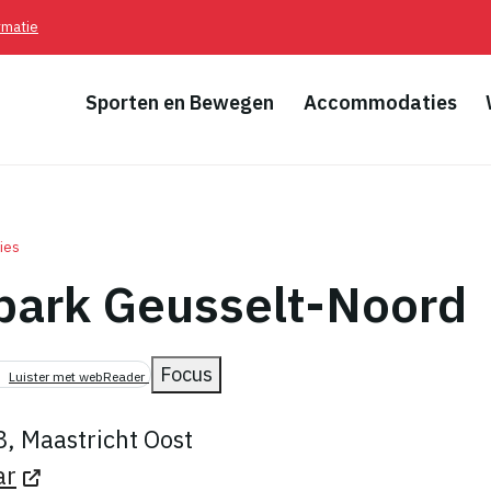
rmatie
Sporten en Bewegen
Accommodaties
ies
park Geusselt-Noord
pad
Focus
Luister met webReader
, Maastricht Oost
ar