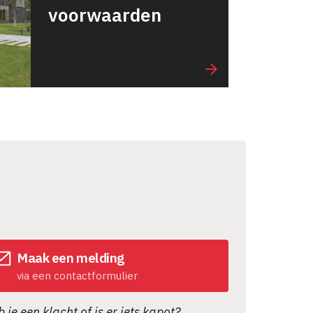
voorwaarden
Maak een melding
via een contactformulier
 je een klacht of is er iets kapot?