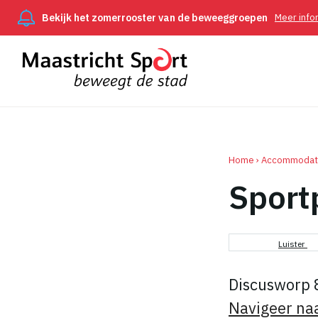
Bekijk het zomerrooster van de beweeggroepen
Meer info
Home
Accommodat
Sport
Kruimel
Luister
Discusworp 8
Navigeer na