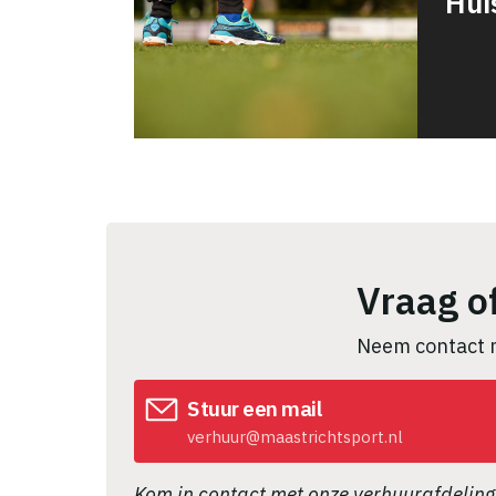
Hui
Vraag o
Neem contact 
Stuur een mail
verhuur@maastrichtsport.nl
Kom in contact met onze verhuurafdeling