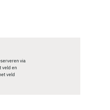
eserveren via
 veld en
het veld