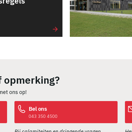
sregels
f opmerking?
met ons op!
Bel ons
043 350 4500
.
Bij calamiteiten en dringende vragen.
Heb