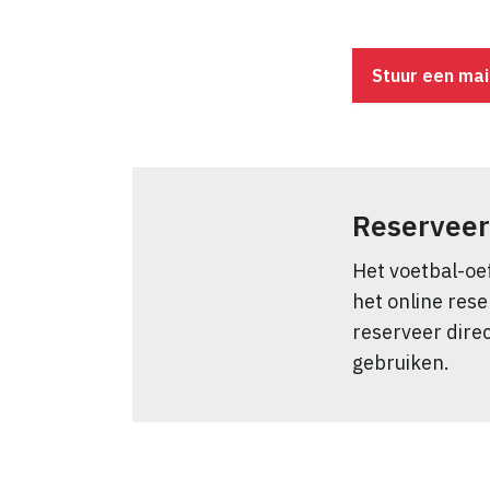
Stuur een ma
Reserveer 
Het voetbal-oe
het online res
reserveer direc
gebruiken.