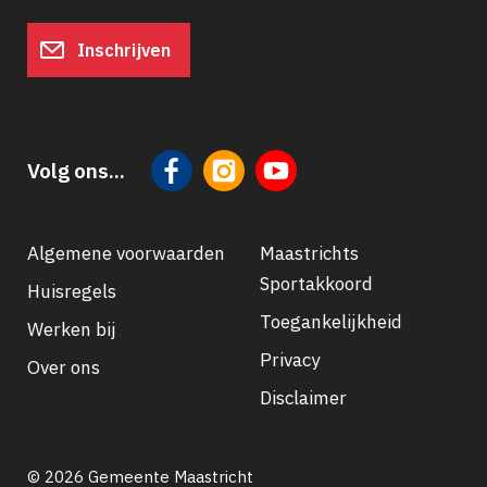
Inschrijven
Volg ons...
Algemene voorwaarden
Maastrichts
Sportakkoord
Huisregels
Footer
Toegankelijkheid
Werken bij
navigatie
Privacy
Over ons
Disclaimer
© 2026 Gemeente Maastricht