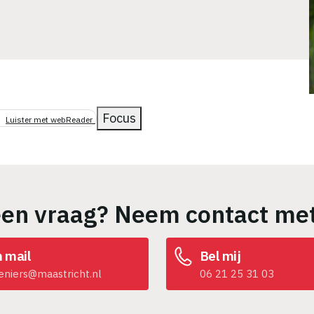
Focus
Luister met webReader
een vraag? Neem contact met
n mail
Bel mij
eniers@maastricht.nl
06 21 25 31 03