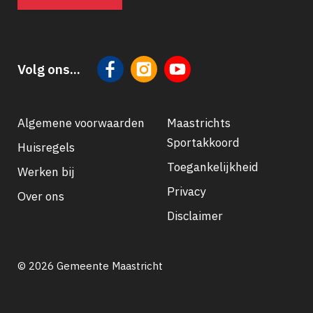
Volg ons...
Algemene voorwaarden
Maastrichts
Sportakkoord
Huisregels
Footer
Toegankelijkheid
Werken bij
navigatie
Privacy
Over ons
Disclaimer
© 2026 Gemeente Maastricht