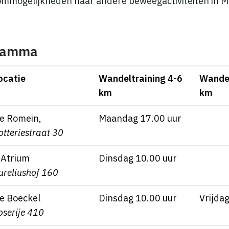
mmogelijkheden naar andere beweegactiviteiten in M
ramma
ocatie
Wandeltraining 4-6
Wandel
km
km
e Romein,
Maandag 17.00 uur
otteriestraat 30
t Atrium
Dinsdag 10.00 uur
ureliushof 160
e Boeckel
Dinsdag 10.00 uur
Vrijda
oserije 410