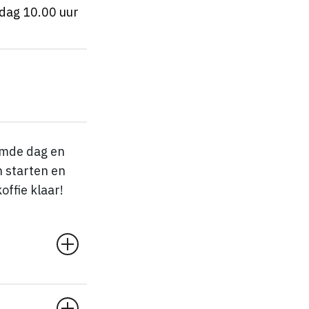
ag 10.00 uur
emde dag en
n starten en
offie klaar!