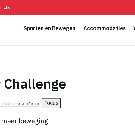
rmatie
Sporten en Bewegen
Accommodaties
r Challenge
pad
Focus
Luister met webReader
 meer beweging!