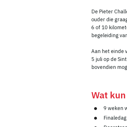
De Pieter Chal
ouder die graa
6 of 10 kilomet
begeleiding van
Aan het einde 
5 juli op de Si
bovendien moge
Wat kun
9 weken w
Finaledag 