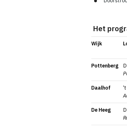
Doorstroo
Het prog
Wijk
L
Pottenberg
D
P
Daalhof
’
A
De Heeg
D
R