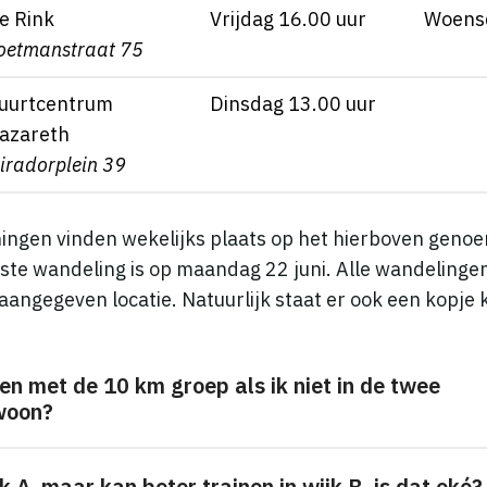
e Rink
Vrijdag 16.00 uur
Woensd
oetmanstraat 75
uurtcentrum
Dinsdag 13.00 uur
azareth
iradorplein 39
ingen vinden wekelijks plaats op het hierboven geno
atste wandeling is op maandag 22 juni. Alle wandelinge
 aangegeven locatie.
Natuurlijk staat er ook een kopje k
n met de 10 km groep als ik niet in de twee
 woon?
k A, maar kan beter trainen in wijk B, is dat oké?