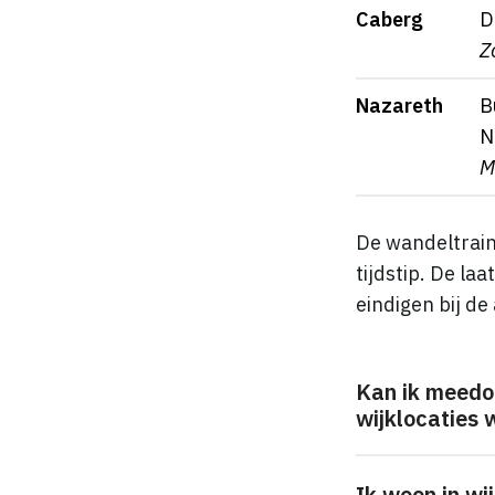
Caberg
D
Z
Nazareth
B
N
M
De wandeltrain
tijdstip. De la
eindigen bij de
Kan ik meedoe
wijklocaties
Ik woon in wij