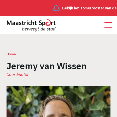
Bekijk het zomerrooster van de
Home
Jeremy van Wissen
Kruimelpad
Coördinator