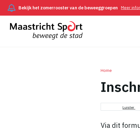
Bekijk het zomerrooster van de beweeggroepen
Meer info
Home
Inschr
Kruimel
Luister
Via dit form