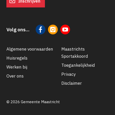
Inschrijven
Volg ons...
Algemene voorwaarden
Maastrichts
Sportakkoord
Huisregels
Footer
Toegankelijkheid
Werken bij
navigatie
Privacy
Over ons
Disclaimer
© 2026 Gemeente Maastricht