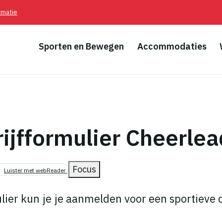
rmatie
Sporten en Bewegen
Accommodaties
rijfformulier Cheerle
pad
Focus
Luister met webReader
ulier kun je je aanmelden voor een sportieve c