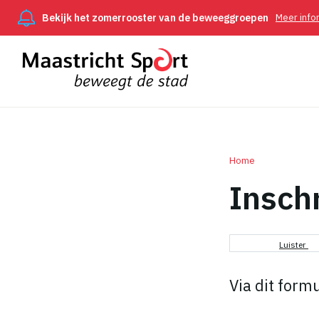
Bekijk het zomerrooster van de beweeggroepen
Meer info
Home
Insch
Kruimel
Luister
Via dit form