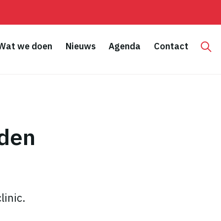
Wat we doen
Nieuws
Agenda
Contact
Hoo
aden
linic.