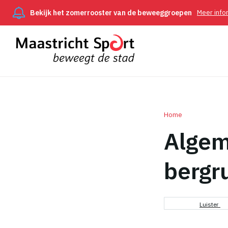
Bekijk het zomerrooster van de beweeggroepen
Meer info
Home
Algem
Kruimel
bergr
Luister