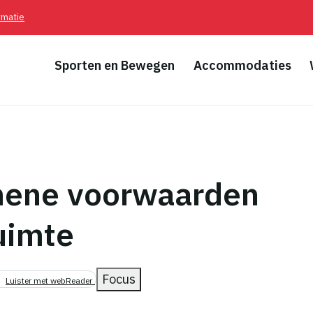
rmatie
Sporten en Bewegen
Accommodaties
ene voorwaarden
pad
uimte
Focus
Luister met webReader