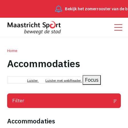
Bekijk het zomerrooster van de beweeggroe
Home
Accommodaties
Kruimelpad
Focus
Luister
Luister met webReader
Filter
Accommodaties