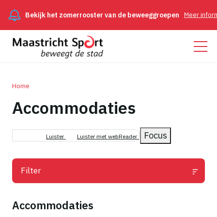
ijk het zomerrooster van de beweeggroepen
Meer informatie
Home
Accommodaties
Kruimelpad
Focus
Luister
Luister met webReader
Filter
Accommodaties